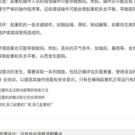
：起重机操作人员的错误操作可能导致脱钩。例如，操作员可能忽视了
遵守严格的操作程序等。这些错误操作可能会使起重机失去平衡，导致脱
：起重机的一些关键部件，如钢丝绳、滑轮、制动器等，如果存在故障
维护或错误使用造成的。
因素也可能导致脱钩。例如，恶劣的天气条件，如强风、暴雨等，会增
导致起重机失去平衡，从而发生脱钩。
况的发生，需要采取一系列措施，包括正确评估负载重量、使用适当的
专 业培训，以提高其操作技能和安全意识。只有在确保起重机正常运行和
起重机无法移动故障的排查方法
起重机的概况和它的应用场所
重机,浙江起重机厂家,浙江起重机厂
防滑设计：户外作业场景适配要点