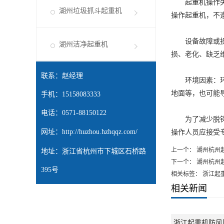
起重机操作失误
湖州垃圾抓斗起重机
操作起重机，不
设备故障或损坏
湖州洁净起重机
损、老化、缺乏
联系：赵经理
环境因素：环境
地面等，也可能
手机：15158083333
电话：0571-88150122
为了减少脱钩情
网址：
http://huzhou.hzhqqz.com/
操作人员应接受
上一个：
湖州杭州
地址：浙江省杭州市下城区石桥路
下一个：
湖州杭州
395号
相关标签： 浙江起
相关新闻
浙江起重机防风