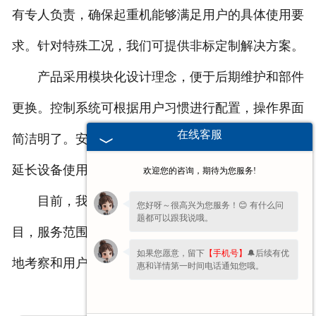
有专人负责，确保起重机能够满足用户的具体使用要
求。针对特殊工况，我们可提供非标定制解决方案。
产品采用模块化设计理念，便于后期维护和部件
更换。控制系统可根据用户习惯进行配置，操作界面
在线客服
简洁明了。安全防护装置符合国家规定，定期维护可
延长设备使用寿命。
欢迎您的咨询，期待为您服务!
目前，我们的产品已应用于浙江省内多个工业项
您好呀～很高兴为您服务！😊 有什么问
题都可以跟我说哦。
目，服务范围覆盖杭州、宁波、温州等地区。通过实
如果您愿意，留下
【手机号】
🔔后续有优
地考察和用户反馈，不断优化产品性能和服务质量。
惠和详情第一时间电话通知您哦。