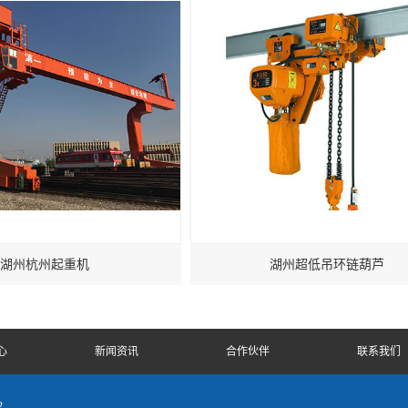
湖州杭州起重机
湖州超低吊环链葫芦
心
新闻资讯
合作伙伴
联系我们
2