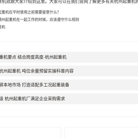
就跟大家介绍到这里。大家可以在我们官网了解更多有关杭州起重机
起重机在平时使用之前需要留意什么？
湖州起重机在一起工作的时候，应该遵守什么规则
重机
重机要点 结合跨度高度-杭州起重机
杭州起重机 吨位余量预留实操科普内容
耕本地市场 打造适配多工况起重装备
级 杭州起重机厂满足企业采购需求