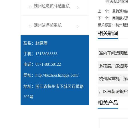
有关杭州起重机
湖州垃圾抓斗起重机
上一个：
悬臂湖州
下一个：
两辆欧式
湖州洁净起重机
相关标签： 杭州起
相关新闻
联系：赵经理
室内车间选购起
手机：15158083333
电话：0571-88150122
多跨度厂房选购
网址：
http://huzhou.hzhqqz.com/
杭州起重机厂深
地址：浙江省杭州市下城区石桥路
厂区吊装设备升
395号
相关产品