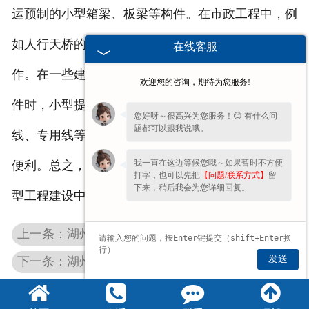
运预制的小型箱梁、板梁等构件。在市政工程中，例
如人行天桥的建设，能够很好地完成梁体的安装工
在线客服
作。在一些建筑施工现场，当需要吊运小型的预制构
欢迎您的咨询，期待为您服务!
件时，小型提梁机也能发挥作用。此外，在铁路支
您好呀～很高兴为您服务！😊 有什么问
题都可以跟我说哦。
线、专用线等小型工程中，同样能为梁体的吊运提供
我一直在这边等候您哦～如果暂时不方便
便利。总之，小型提梁机以其独特的优势，在各类小
打字，也可以先把
【问题/联系方式】
留
下来，稍后我会为您详细回复。
型工程建设中成为不可或缺的吊运设备。
上一条：湖州简易提梁机
发送
下一条：湖州公路提梁机